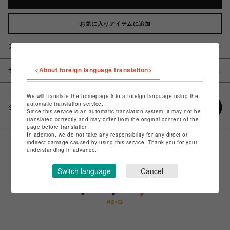
お気に入りアイテムに追加
アイテム説明 / 素材
<About foreign language translation>
サイズ
We will translate the homepage into a foreign language using the
automatic translation service.
シェアする
Since this service is an automatic translation system, it may not be
translated correctly and may differ from the original content of the
page before translation.
In addition, we do not take any responsibility for any direct or
indirect damage caused by using this service. Thank you for your
understanding in advance.
Switch language
Cancel