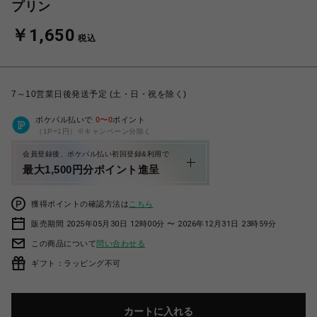
プリン
￥1,650
税込
7～10営業日後発送予定 (土・日・祝を除く)
ポケパル払いで
0
〜
0
ポイント
（1P=1円）※キャンペーン分除く
会員登録後、ポケパル払い初回登録&利用で
最大1,500円分ポイント進呈
獲得ポイントの確認方法は
こちら
販売期間 2025年05月30日 12時00分 〜 2026年12月31日 23時59分
この商品について
問い合わせる
ギフト：ラッピング不可
カートに入れる