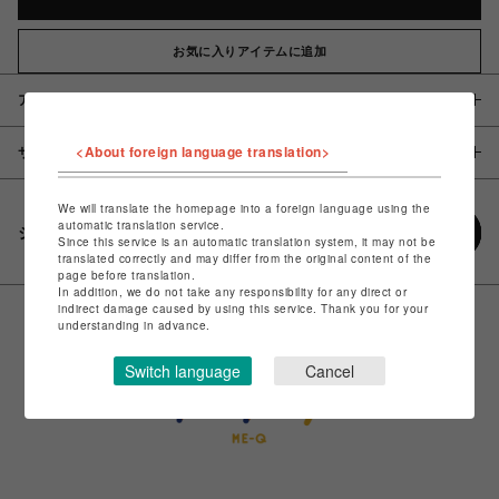
お気に入りアイテムに追加
アイテム説明 / 素材
<About foreign language translation>
サイズ
We will translate the homepage into a foreign language using the
automatic translation service.
シェアする
Since this service is an automatic translation system, it may not be
translated correctly and may differ from the original content of the
page before translation.
In addition, we do not take any responsibility for any direct or
indirect damage caused by using this service. Thank you for your
understanding in advance.
Switch language
Cancel