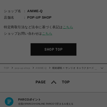
ショップ名
ANIME-Q
店舗名
POP-UP SHOP
特定商取引法など法令に基づく表記は
こちら
ショップお問い合わせは
こちら
SHOP TOP
TOP
pop-up-shop
ANIME-Q
呪術廻戦 × サンリオ キャラクターズ |
…
シャカシャカアクリルキーホルダー | 05.灰原雄・コロコロクリリン
PARCOポイント
全国のPARCOやONLINE PARCOで貯まる＆使える