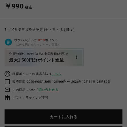
￥990
税込
7～10営業日後発送予定 (土・日・祝を除く)
ポケパル払いで
0
〜
0
ポイント
（1P=1円）※キャンペーン分除く
会員登録後、ポケパル払い初回登録&利用で
最大1,500円分ポイント進呈
獲得ポイントの確認方法は
こちら
販売期間 2025年05月30日 12時00分 〜 2026年12月31日 23時59分
この商品について
問い合わせる
ギフト：ラッピング不可
カートに入れる