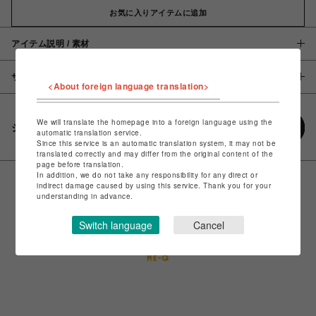
お気に入りアイテムに追加
アイテム説明 / 素材
サイズ
<About foreign language translation>
We will translate the homepage into a foreign language using the
シェアする
automatic translation service.
Since this service is an automatic translation system, it may not be
translated correctly and may differ from the original content of the
page before translation.
In addition, we do not take any responsibility for any direct or
indirect damage caused by using this service. Thank you for your
understanding in advance.
Switch language
Cancel