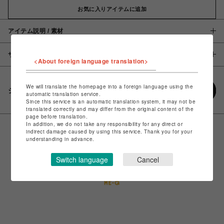
お気に入りアイテムに追加
アイテム説明 / 素材
サイズ
<About foreign language translation>
We will translate the homepage into a foreign language using the
シェアする
automatic translation service.
Since this service is an automatic translation system, it may not be
translated correctly and may differ from the original content of the
page before translation.
In addition, we do not take any responsibility for any direct or
indirect damage caused by using this service. Thank you for your
understanding in advance.
Switch language
Cancel