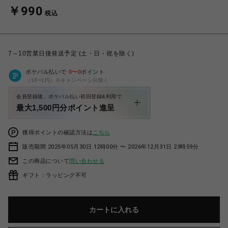
￥990
税込
7～10営業日後発送予定 (土・日・祝を除く)
ポケパル払いで
0
〜
0
ポイント
（1P=1円）※キャンペーン分除く
会員登録後、ポケパル払い初回登録&利用で
最大1,500円分ポイント進呈
獲得ポイントの確認方法は
こちら
販売期間 2025年05月30日 12時00分 〜 2026年12月31日 23時59分
この商品について
問い合わせる
ギフト：ラッピング不可
カートに入れる