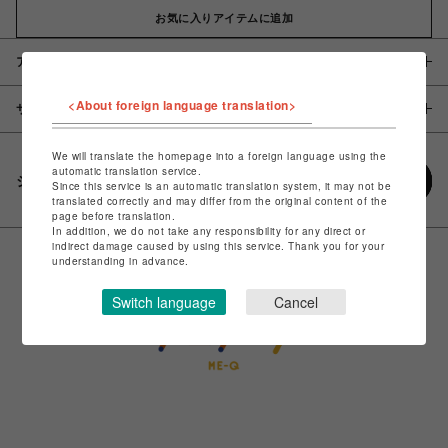
お気に入りアイテムに追加
アイテム説明 / 素材
<About foreign language translation>
サイズ
We will translate the homepage into a foreign language using the
automatic translation service.
シェアする
Since this service is an automatic translation system, it may not be
translated correctly and may differ from the original content of the
page before translation.
In addition, we do not take any responsibility for any direct or
indirect damage caused by using this service. Thank you for your
understanding in advance.
Switch language
Cancel