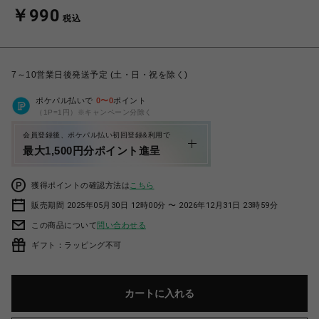
￥990
税込
7～10営業日後発送予定 (土・日・祝を除く)
ポケパル払いで
0
〜
0
ポイント
（1P=1円）※キャンペーン分除く
会員登録後、ポケパル払い初回登録&利用で
最大1,500円分ポイント進呈
獲得ポイントの確認方法は
こちら
販売期間 2025年05月30日 12時00分 〜 2026年12月31日 23時59分
この商品について
問い合わせる
ギフト：ラッピング不可
カートに入れる