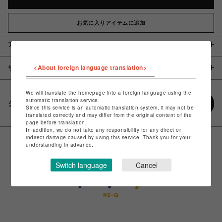
お気に入りアイテムに追加
アイテム説明 / 素材
<About foreign language translation>
サイズ
We will translate the homepage into a foreign language using the
automatic translation service.
シェアする
Since this service is an automatic translation system, it may not be
translated correctly and may differ from the original content of the
page before translation.
In addition, we do not take any responsibility for any direct or
indirect damage caused by using this service. Thank you for your
understanding in advance.
Switch language
Cancel