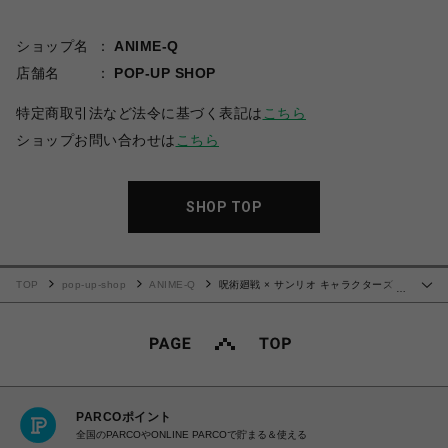
ショップ名
ANIME-Q
店舗名
POP-UP SHOP
特定商取引法など法令に基づく表記は
こちら
ショップお問い合わせは
こちら
SHOP TOP
TOP
pop-up-shop
ANIME-Q
呪術廻戦 × サンリオ キャラクターズ |
…
シャカシャカアクリルキーホルダー | 05.灰原雄・コロコロクリリン
PARCOポイント
全国のPARCOやONLINE PARCOで貯まる＆使える