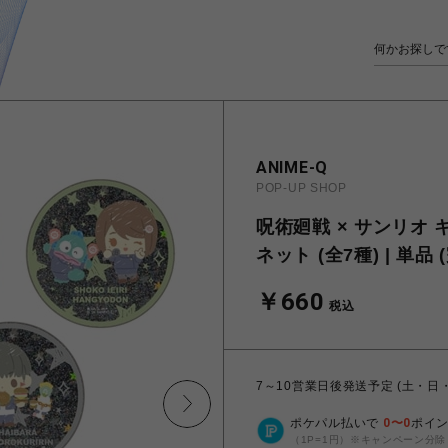
ANIME-Q
POP-UP SHOP
呪術廻戦 × サンリオ
ネット (全7種) | 単品
￥660
税込
7～10営業日後発送予定 (土・日
ポケパル払いで
0
〜
0
ポイ
（1P=1円）※キャンペーン分除