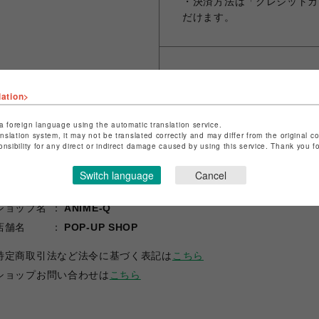
・決済方法は「クレジットカ
だけます。
シェアする
lation>
a foreign language using the automatic translation service.
anslation system, it may not be translated correctly and may differ from the original c
onsibility for any direct or indirect damage caused by using this service. Thank you 
Switch language
Cancel
ショップ名
ANIME-Q
店舗名
POP-UP SHOP
特定商取引法など法令に基づく表記は
こちら
ショップお問い合わせは
こちら