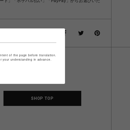
ード」「ポケパル払い」「PayPay」からお選びいた
ontent of the page before translation.
for your understanding in advance.
SHOP TOP