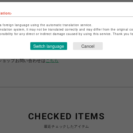
lation>
a foreign language using the automatic translation service.
anslation system, it may not be translated correctly and may differ from the original c
ショップ名
ANIME-Q
onsibility for any direct or indirect damage caused by using this service. Thank you 
店舗名
POP-UP SHOP
Switch language
Cancel
特定商取引法など法令に基づく表記は
こちら
ショップお問い合わせは
こちら
CHECKED ITEMS
最近チェックしたアイテム