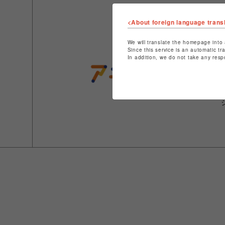
<About foreign language trans
We will translate the homepage into 
Since this service is an automatic tr
In addition, we do not take any resp