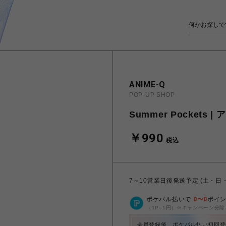
ANIME-Q
POP-UP SHOP
Summer Pockets
￥990
税込
7～10営業日後発送予定 (土・日
ポケパル払いで
0
〜
0
ポイ
（1P=1円）※キャンペーン分除
会員登録後、ポケパル払い初回登