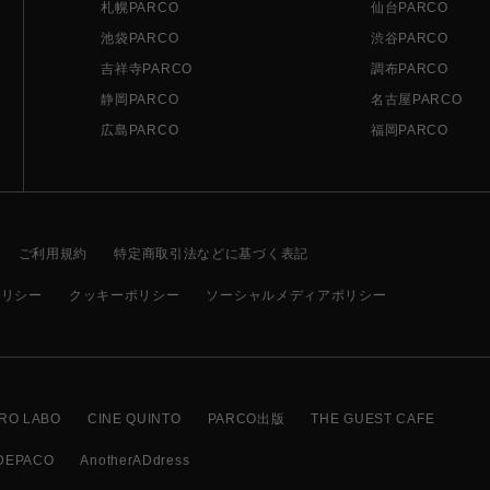
札幌PARCO
仙台PARCO
池袋PARCO
渋谷PARCO
吉祥寺PARCO
調布PARCO
静岡PARCO
名古屋PARCO
広島PARCO
福岡PARCO
ご利用規約
特定商取引法などに基づく表記
ポリシー
クッキーポリシー
ソーシャルメディアポリシー
RO LABO
CINE QUINTO
PARCO出版
THE GUEST CAFE
DEPACO
AnotherADdress