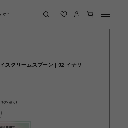
 | アイスクリームスプーン | 02.イナリ
・祝を除く)
ント
く
録&利用で