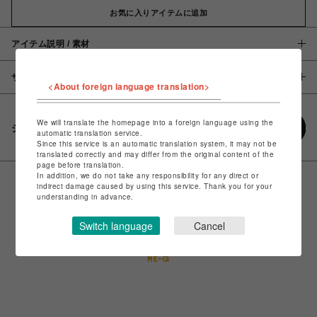
お気に入りアイテムに追加
アイテム説明 / 素材
サイズ
<About foreign language translation>
We will translate the homepage into a foreign language using the
シェアする
automatic translation service.
Since this service is an automatic translation system, it may not be
translated correctly and may differ from the original content of the
page before translation.
In addition, we do not take any responsibility for any direct or
indirect damage caused by using this service. Thank you for your
understanding in advance.
Switch language
Cancel