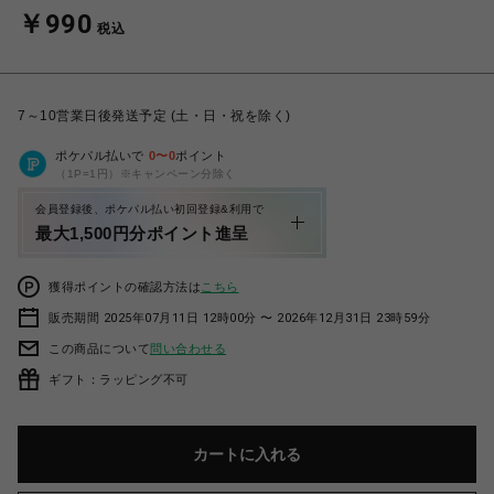
￥990
税込
7～10営業日後発送予定 (土・日・祝を除く)
ポケパル払いで
0
〜
0
ポイント
（1P=1円）※キャンペーン分除く
会員登録後、ポケパル払い初回登録&利用で
最大1,500円分ポイント進呈
獲得ポイントの確認方法は
こちら
販売期間 2025年07月11日 12時00分 〜 2026年12月31日 23時59分
この商品について
問い合わせる
ギフト：ラッピング不可
カートに入れる