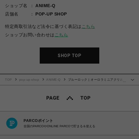
ショップ名
ANIME-Q
店舗名
POP-UP SHOP
特定商取引法など法令に基づく表記は
こちら
ショップお問い合わせは
こちら
SHOP TOP
TOP
pop-up-shop
ANIME-Q
ブルーロック | オーロラミニアクリルス
…
タンド | 06.烏 旅人
PARCOポイント
全国のPARCOやONLINE PARCOで貯まる＆使える