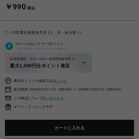
￥990
税込
7～10営業日後発送予定 (土・日・祝を除く)
ポケパル払いで
0
〜
0
ポイント
（1P=1円）※キャンペーン分除く
会員登録後、ポケパル払い初回登録&利用で
最大1,500円分ポイント進呈
獲得ポイントの確認方法は
こちら
販売期間 2025年07月11日 12時00分 〜 2026年12月31日 23時59分
この商品について
問い合わせる
ギフト：ラッピング不可
カートに入れる