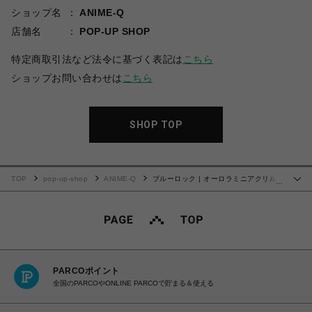
ショップ名
ANIME-Q
店舗名
POP-UP SHOP
特定商取引法など法令に基づく表記は
こちら
ショップお問い合わせは
こちら
SHOP TOP
TOP
pop-up-shop
ANIME-Q
ブルーロック | オーロラミニアクリルス
…
タンド | 07.蜂楽 廻
PARCOポイント
全国のPARCOやONLINE PARCOで貯まる＆使える