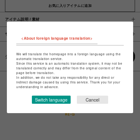
お気に入りアイテムに追加
アイテム説明 / 素材
サイズ
<About foreign language translation>
We will translate the homepage into a foreign language using the
シェアする
automatic translation service.
Since this service is an automatic translation system, it may not be
translated correctly and may differ from the original content of the
page before translation.
In addition, we do not take any responsibility for any direct or
indirect damage caused by using this service. Thank you for your
understanding in advance.
Switch language
Cancel