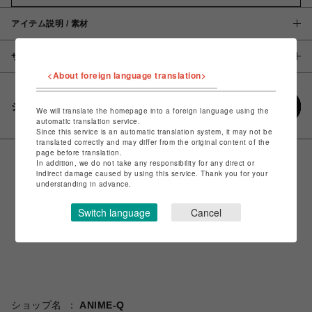
アイテム説明 / 素材
サイズ
<About foreign language translation>
シェアする
We will translate the homepage into a foreign language using the
automatic translation service.
Since this service is an automatic translation system, it may not be
translated correctly and may differ from the original content of the
page before translation.
In addition, we do not take any responsibility for any direct or
indirect damage caused by using this service. Thank you for your
understanding in advance.
Switch language
Cancel
ショップ名
ANIME-Q