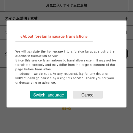
お気に入りアイテムに追加
アイテム説明 / 素材
サイズ
<About foreign language translation>
We will translate the homepage into a foreign language using the
シェアする
automatic translation service.
Since this service is an automatic translation system, it may not be
translated correctly and may differ from the original content of the
page before translation.
In addition, we do not take any responsibility for any direct or
indirect damage caused by using this service. Thank you for your
understanding in advance.
Switch language
Cancel