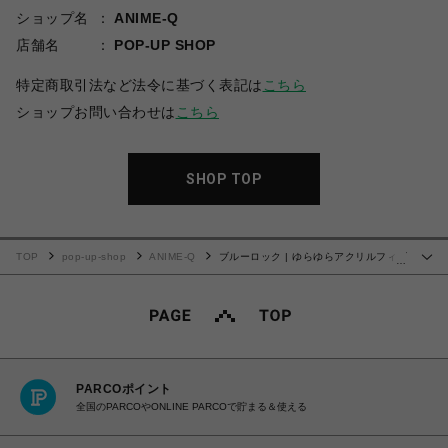
ショップ名
ANIME-Q
店舗名
POP-UP SHOP
特定商取引法など法令に基づく表記は
こちら
ショップお問い合わせは
こちら
SHOP TOP
TOP
pop-up-shop
ANIME-Q
ブルーロック | ゆらゆらアクリルフィギ
…
ュア | 02.糸師 凛
PARCOポイント
全国のPARCOやONLINE PARCOで貯まる＆使える