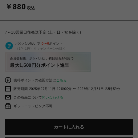
￥880
税込
7～10営業日後発送予定 (土・日・祝を除く)
ポケパル払いで
0
〜
0
ポイント
（1P=1円）※キャンペーン分除く
会員登録後、ポケパル払い初回登録&利用で
最大1,500円分ポイント進呈
獲得ポイントの確認方法は
こちら
販売期間 2025年07月11日 12時00分 〜 2026年12月31日 23時59分
この商品について
問い合わせる
ギフト：ラッピング不可
カートに入れる