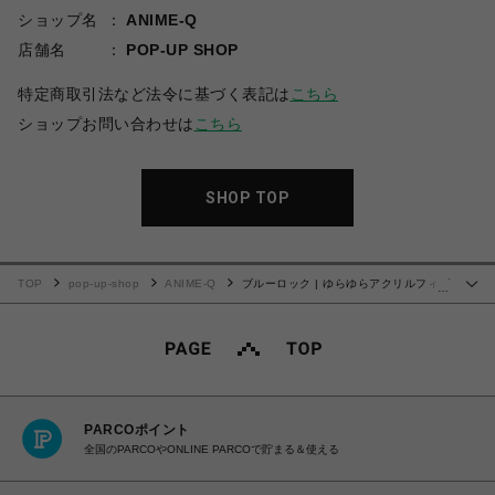
ショップ名
ANIME-Q
店舗名
POP-UP SHOP
特定商取引法など法令に基づく表記は
こちら
ショップお問い合わせは
こちら
SHOP TOP
TOP
pop-up-shop
ANIME-Q
ブルーロック | ゆらゆらアクリルフィギ
…
ュア | 03.凪 誠士郎
PARCOポイント
全国のPARCOやONLINE PARCOで貯まる＆使える