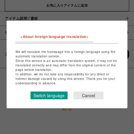
お気に入りアイテムに追加
アイテム説明 / 素材
サイズ
<About foreign language translation>
We will translate the homepage into a foreign language using the
シェアする
automatic translation service.
Since this service is an automatic translation system, it may not be
translated correctly and may differ from the original content of the
page before translation.
In addition, we do not take any responsibility for any direct or
indirect damage caused by using this service. Thank you for your
understanding in advance.
Switch language
Cancel