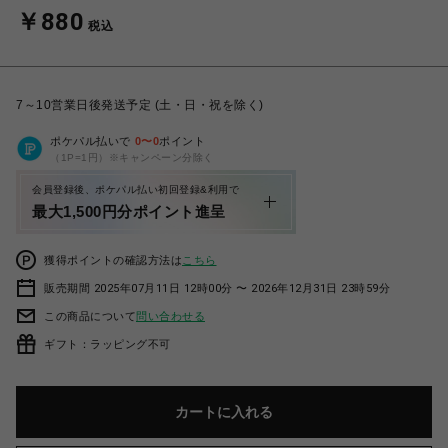
￥880
税込
7～10営業日後発送予定 (土・日・祝を除く)
ポケパル払いで
0
〜
0
ポイント
（1P=1円）※キャンペーン分除く
会員登録後、ポケパル払い初回登録&利用で
最大1,500円分ポイント進呈
獲得ポイントの確認方法は
こちら
販売期間 2025年07月11日 12時00分 〜 2026年12月31日 23時59分
この商品について
問い合わせる
ギフト：ラッピング不可
カートに入れる