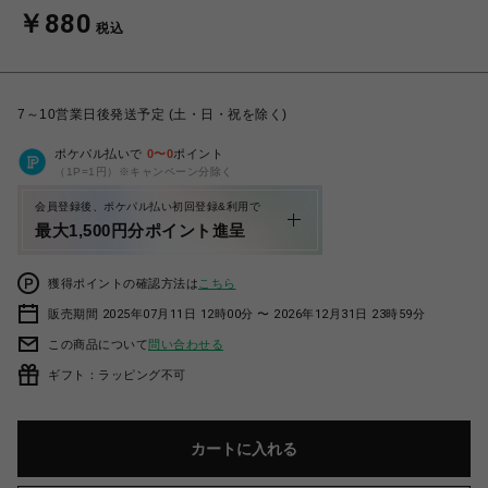
￥880
税込
7～10営業日後発送予定 (土・日・祝を除く)
ポケパル払いで
0
〜
0
ポイント
（1P=1円）※キャンペーン分除く
会員登録後、ポケパル払い初回登録&利用で
最大1,500円分ポイント進呈
獲得ポイントの確認方法は
こちら
販売期間 2025年07月11日 12時00分 〜 2026年12月31日 23時59分
この商品について
問い合わせる
ギフト：ラッピング不可
カートに入れる