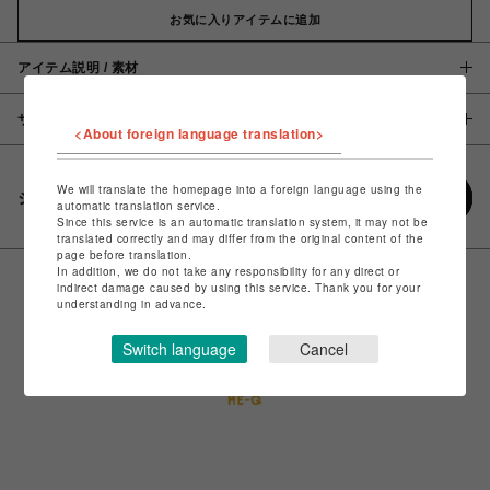
お気に入りアイテムに追加
アイテム説明 / 素材
サイズ
<About foreign language translation>
We will translate the homepage into a foreign language using the
シェアする
automatic translation service.
Since this service is an automatic translation system, it may not be
translated correctly and may differ from the original content of the
page before translation.
In addition, we do not take any responsibility for any direct or
indirect damage caused by using this service. Thank you for your
understanding in advance.
Switch language
Cancel