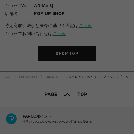
ショップ名
ANIME-Q
店舗名
POP-UP SHOP
特定商取引法など法令に基づく表記は
こちら
ショップお問い合わせは
こちら
SHOP TOP
TOP
pop-up-shop
ANIME-Q
ブルーロック | ゆらゆらアクリルフィギ
…
ュア | 09.御影 玲王
PARCOポイント
全国のPARCOやONLINE PARCOで貯まる＆使える