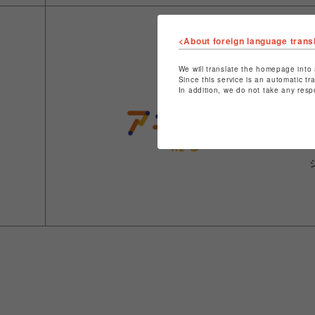
<About foreign language trans
We will translate the homepage into 
Since this service is an automatic tr
In addition, we do not take any resp