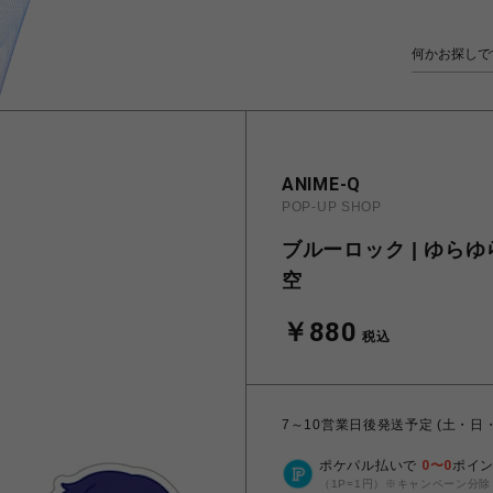
ANIME-Q
POP-UP SHOP
ブルーロック | ゆらゆ
空
￥880
税込
7～10営業日後発送予定 (土・日
ポケパル払いで
0
〜
0
ポイ
（1P=1円）※キャンペーン分除