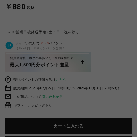
￥880
税込
7～10営業日後発送予定 (土・日・祝を除く)
ポケパル払いで
0
〜
0
ポイント
（1P=1円）※キャンペーン分除く
会員登録後、ポケパル払い初回登録&利用で
最大1,500円分ポイント進呈
獲得ポイントの確認方法は
こちら
販売期間 2025年07月22日 12時00分 〜 2026年12月31日 23時59分
この商品について
問い合わせる
ギフト：ラッピング不可
カートに入れる