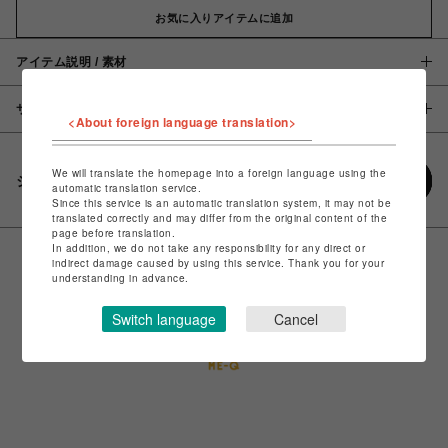
お気に入りアイテムに追加
アイテム説明 / 素材
サイズ
<About foreign language translation>
We will translate the homepage into a foreign language using the
シェアする
automatic translation service.
Since this service is an automatic translation system, it may not be
translated correctly and may differ from the original content of the
page before translation.
In addition, we do not take any responsibility for any direct or
indirect damage caused by using this service. Thank you for your
understanding in advance.
Switch language
Cancel