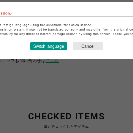
lation>
a foreign language using the automatic translation service.
anslation system, it may not be translated correctly and may differ from the original c
ショップ名
ANIME-Q
onsibility for any direct or indirect damage caused by using this service. Thank you 
店舗名
POP-UP SHOP
Switch language
Cancel
特定商取引法など法令に基づく表記は
こちら
ショップお問い合わせは
こちら
CHECKED ITEMS
最近チェックしたアイテム