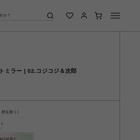
パクトミラー | 02.コジコジ＆次郎
・祝を除く)
ント
く
録&利用で