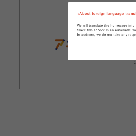
<About foreign language trans
We will translate the homepage into 
Since this service is an automatic tr
In addition, we do not take any resp