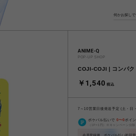
ANIME-Q
POP-UP SHOP
COJI-COJI | コン
￥1,540
税込
7～10営業日後発送予定 (土・日
ポケパル払いで
0
〜
0
ポイ
（1P=1円）※キャンペーン分除
会員登録後、ポケパル払い初回登