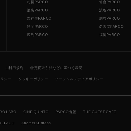
札幌PARCO
仙台PARCO
池袋PARCO
渋谷PARCO
吉祥寺PARCO
調布PARCO
静岡PARCO
名古屋PARCO
広島PARCO
福岡PARCO
ご利用規約
特定商取引法などに基づく表記
ポリシー
クッキーポリシー
ソーシャルメディアポリシー
RO LABO
CINE QUINTO
PARCO出版
THE GUEST CAFE
DEPACO
AnotherADdress