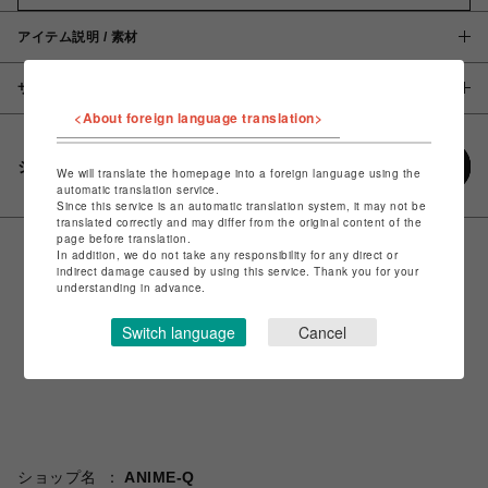
アイテム説明 / 素材
サイズ
<About foreign language translation>
シェアする
We will translate the homepage into a foreign language using the
automatic translation service.
Since this service is an automatic translation system, it may not be
translated correctly and may differ from the original content of the
page before translation.
In addition, we do not take any responsibility for any direct or
indirect damage caused by using this service. Thank you for your
understanding in advance.
Switch language
Cancel
ショップ名
ANIME-Q