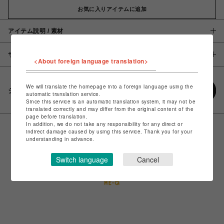
お気に入りアイテムに追加
アイテム説明 / 素材
サイズ
<About foreign language translation>
We will translate the homepage into a foreign language using the
シェアする
automatic translation service.
Since this service is an automatic translation system, it may not be
translated correctly and may differ from the original content of the
page before translation.
In addition, we do not take any responsibility for any direct or
indirect damage caused by using this service. Thank you for your
understanding in advance.
Switch language
Cancel