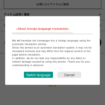
お気に入りアイテムに追加
アイテム説明 / 素材
サイズ
<About foreign language translation>
We will translate the homepage into a foreign language using the
シェアする
automatic translation service.
Since this service is an automatic translation system, it may not be
translated correctly and may differ from the original content of the
page before translation.
In addition, we do not take any responsibility for any direct or
indirect damage caused by using this service. Thank you for your
understanding in advance.
Switch language
Cancel