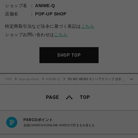
ショップ名
ANIME-Q
店舗名
POP-UP SHOP
特定商取引法など法令に基づく表記は
こちら
ショップお問い合わせは
こちら
SHOP TOP
TOP
pop-up-shop
ANIME-Q
TO BE HERO X | ヘアクリップ (2個セ
…
ット) | 04.黙殺
PARCOポイント
全国のPARCOやONLINE PARCOで貯まる＆使える