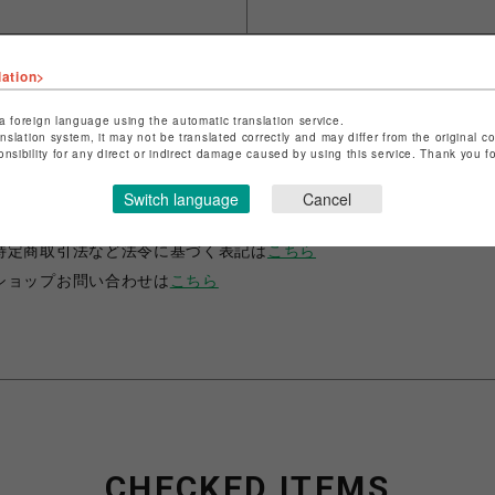
lation>
a foreign language using the automatic translation service.
anslation system, it may not be translated correctly and may differ from the original c
onsibility for any direct or indirect damage caused by using this service. Thank you 
ショップ名
ANIME-Q
Switch language
Cancel
店舗名
POP-UP SHOP
特定商取引法など法令に基づく表記は
こちら
ショップお問い合わせは
こちら
CHECKED ITEMS