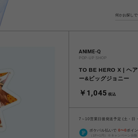
ANIME-Q
POP-UP SHOP
TO BE HERO X |
ー&ビッグジョニー
￥1,045
税込
7～10営業日後発送予定 (土・日
ポケパル払いで
0
〜
0
ポイ
（1P=1円）※キャンペーン分除