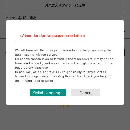
お気に入りアイテムに追加
アイテム説明 / 素材
サイズ
<About foreign language translation>
We will translate the homepage into a foreign language using the
シェアする
automatic translation service.
Since this service is an automatic translation system, it may not be
translated correctly and may differ from the original content of the
page before translation.
In addition, we do not take any responsibility for any direct or
indirect damage caused by using this service. Thank you for your
understanding in advance.
Switch language
Cancel