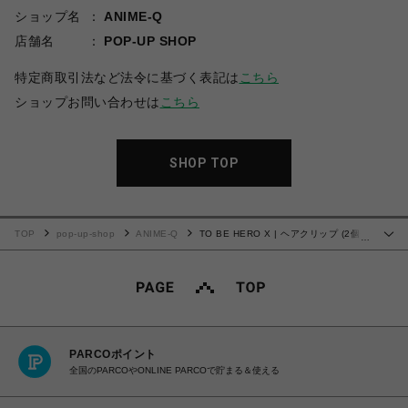
ショップ名
ANIME-Q
店舗名
POP-UP SHOP
特定商取引法など法令に基づく表記は
こちら
ショップお問い合わせは
こちら
SHOP TOP
TOP
pop-up-shop
ANIME-Q
TO BE HERO X | ヘアクリップ (2個セ
…
ット) | 11.リン・リン
PARCOポイント
全国のPARCOやONLINE PARCOで貯まる＆使える