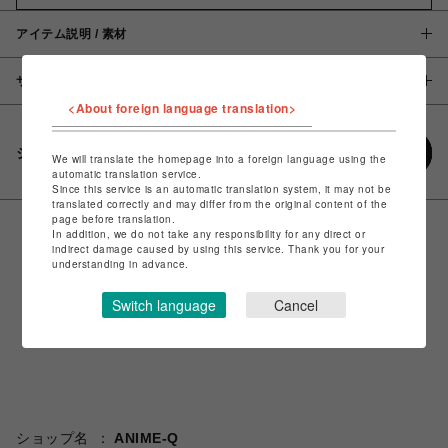
アイテム説明 / 素材
サイズ
<About foreign language translation>
シェアする
We will translate the homepage into a foreign language using the
automatic translation service.
Since this service is an automatic translation system, it may not be
translated correctly and may differ from the original content of the
page before translation.
In addition, we do not take any responsibility for any direct or
indirect damage caused by using this service. Thank you for your
understanding in advance.
Switch language
Cancel
ショップ名
ANIME-Q