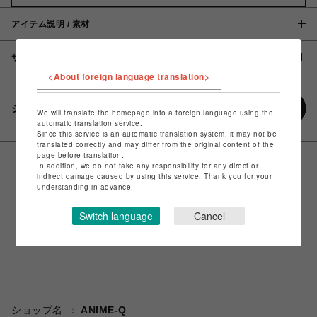
アイテム説明 / 素材
サイズ
<About foreign language translation>
シェアする
We will translate the homepage into a foreign language using the
automatic translation service.
Since this service is an automatic translation system, it may not be
translated correctly and may differ from the original content of the
page before translation.
In addition, we do not take any responsibility for any direct or
indirect damage caused by using this service. Thank you for your
understanding in advance.
Switch language
Cancel
ショップ名
ANIME-Q