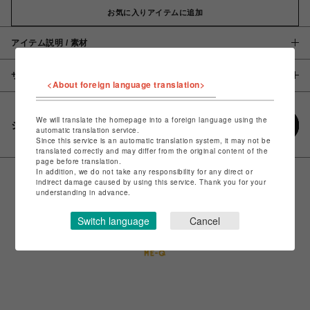
お気に入りアイテムに追加
アイテム説明 / 素材
サイズ
<About foreign language translation>
We will translate the homepage into a foreign language using the
シェアする
automatic translation service.
Since this service is an automatic translation system, it may not be
translated correctly and may differ from the original content of the
page before translation.
In addition, we do not take any responsibility for any direct or
indirect damage caused by using this service. Thank you for your
understanding in advance.
Switch language
Cancel