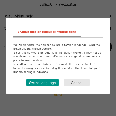
お気に入りアイテムに追加
アイテム説明 / 素材
サイズ
<About foreign language translation>
We will translate the homepage into a foreign language using the
シェアする
automatic translation service.
Since this service is an automatic translation system, it may not be
translated correctly and may differ from the original content of the
page before translation.
In addition, we do not take any responsibility for any direct or
indirect damage caused by using this service. Thank you for your
understanding in advance.
Switch language
Cancel