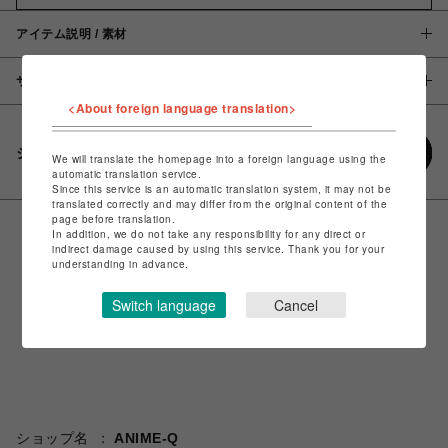
アイテム説明 / 素材
サイズ
<About foreign language translation>
シェアする
We will translate the homepage into a foreign language using the
automatic translation service.
Since this service is an automatic translation system, it may not be
translated correctly and may differ from the original content of the
page before translation.
In addition, we do not take any responsibility for any direct or
indirect damage caused by using this service. Thank you for your
understanding in advance.
Switch language
Cancel
ショップ名
ANIME-Q