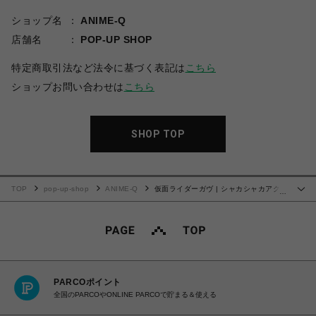
ショップ名
ANIME-Q
店舗名
POP-UP SHOP
特定商取引法など法令に基づく表記は
こちら
ショップお問い合わせは
こちら
SHOP TOP
TOP
pop-up-shop
ANIME-Q
仮面ライダーガヴ | シャカシャカアクリ
…
ルキーホルダー | 03.ラキア・アマルガ
PARCOポイント
全国のPARCOやONLINE PARCOで貯まる＆使える