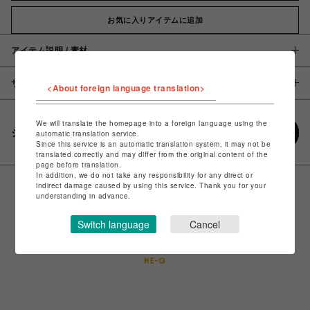
お気に入りアイテムに追加
アイテム説明 / 素材
サイズ
<About foreign language translation>
We will translate the homepage into a foreign language using the
シェアする
automatic translation service.
Since this service is an automatic translation system, it may not be
translated correctly and may differ from the original content of the
page before translation.
In addition, we do not take any responsibility for any direct or
indirect damage caused by using this service. Thank you for your
understanding in advance.
Switch language
Cancel