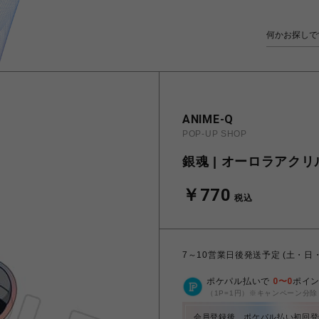
ANIME-Q
POP-UP SHOP
銀魂 | オーロラアクリ
￥770
税込
7～10営業日後発送予定 (土・日
ポケパル払いで
0
〜
0
ポイ
（1P=1円）※キャンペーン分除
会員登録後、ポケパル払い初回登