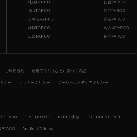
札幌PARCO
仙台PARCO
池袋PARCO
渋谷PARCO
吉祥寺PARCO
調布PARCO
静岡PARCO
名古屋PARCO
広島PARCO
福岡PARCO
ご利用規約
特定商取引法などに基づく表記
ポリシー
クッキーポリシー
ソーシャルメディアポリシー
RO LABO
CINE QUINTO
PARCO出版
THE GUEST CAFE
DEPACO
AnotherADdress