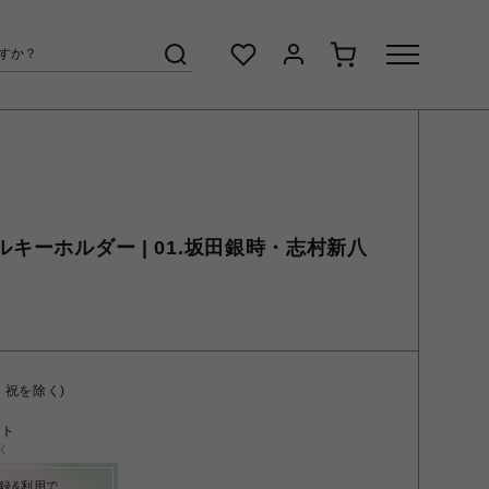
ルキーホルダー | 01.坂田銀時・志村新八
・祝を除く)
ント
く
録&利用で