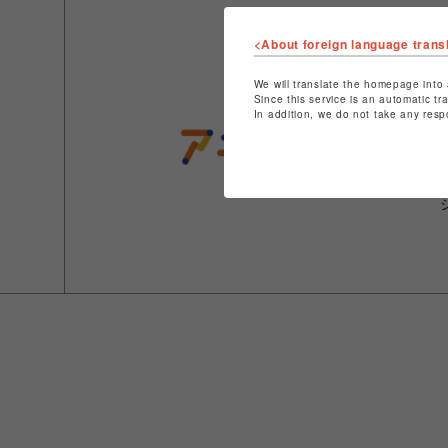
<About foreign language trans
We will translate the homepage into 
Since this service is an automatic tr
In addition, we do not take any resp