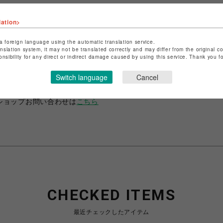
lation>
a foreign language using the automatic translation service.
anslation system, it may not be translated correctly and may differ from the original c
ショップ名
ANIME-Q
onsibility for any direct or indirect damage caused by using this service. Thank you 
店舗名
POP-UP SHOP
Switch language
Cancel
特定商取引法など法令に基づく表記は
こちら
ショップお問い合わせは
こちら
CHECKED ITEMS
最近チェックしたアイテム