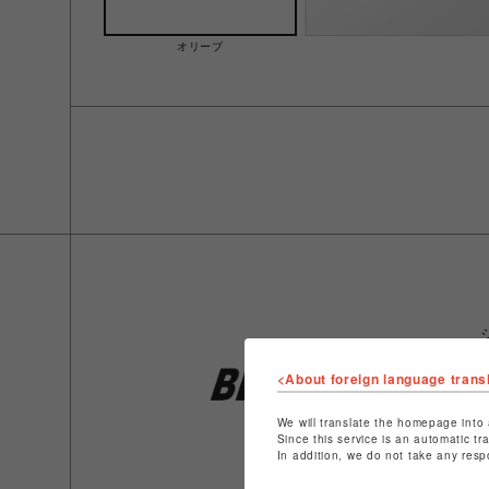
オリーブ
<About foreign language trans
We will translate the homepage into 
Since this service is an automatic tr
In addition, we do not take any resp