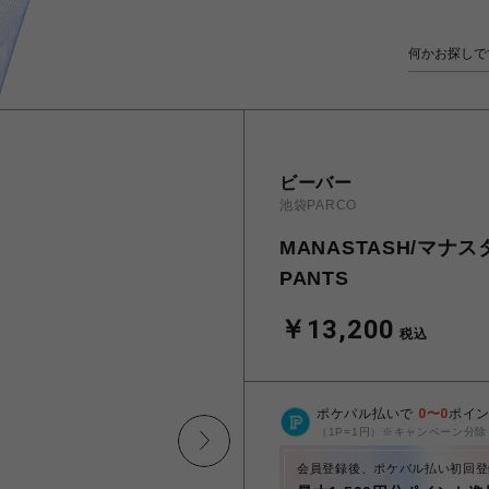
ビーバー
池袋PARCO
MANASTASH/マナスタ
PANTS
￥13,200
税込
ポケパル払いで
0
〜
0
ポイ
（1P=1円）※キャンペーン分除
会員登録後、ポケパル払い初回登