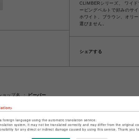
CLIMBERシリーズ。 ワ
ービングベルトで好みのサイ
ホワイト、ブラウン、オリー
選びません。
シェアする
ショップ名
ビーバー
店舗名
池袋PARCO
lation>
特定商取引法など法令に基づく表記は
こちら
a foreign language using the automatic translation service.
ショップお問い合わせは
こちら
anslation system, it may not be translated correctly and may differ from the original c
onsibility for any direct or indirect damage caused by using this service. Thank you 