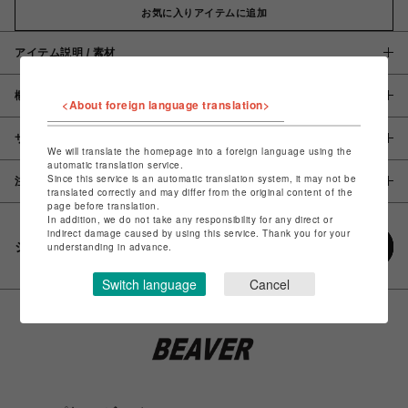
お気に入りアイテムに追加
アイテム説明 / 素材
概要
<About foreign language translation>
サイズ
We will translate the homepage into a foreign language using the
automatic translation service.
Since this service is an automatic translation system, it may not be
注意事項
translated correctly and may differ from the original content of the
page before translation.
In addition, we do not take any responsibility for any direct or
indirect damage caused by using this service. Thank you for your
シェアする
understanding in advance.
Switch language
Cancel