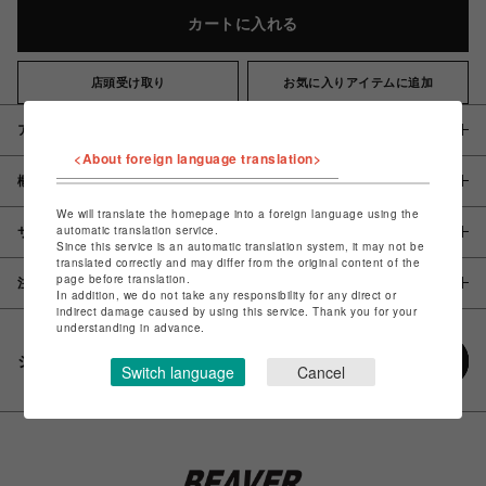
カートに入れる
店頭受け取り
お気に入りアイテムに追加
アイテム説明 / 素材
<About foreign language translation>
概要
We will translate the homepage into a foreign language using the
automatic translation service.
サイズ
Since this service is an automatic translation system, it may not be
translated correctly and may differ from the original content of the
page before translation.
注意事項
In addition, we do not take any responsibility for any direct or
indirect damage caused by using this service. Thank you for your
understanding in advance.
シェアする
Switch language
Cancel