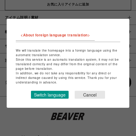
お気に入りアイテムに追加
アイテム説明 / 素材
概要
<About foreign language translation>
サイズ
We will translate the homepage into a foreign language using the
automatic translation service.
Since this service is an automatic translation system, it may not be
注意事項
translated correctly and may differ from the original content of the
page before translation.
In addition, we do not take any responsibility for any direct or
indirect damage caused by using this service. Thank you for your
シェアする
understanding in advance.
Switch language
Cancel