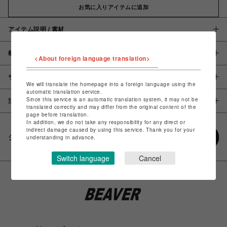
お気に入りアイテムに追加
アイテム説明 / 素材
概要
<About foreign language translation>
サイズ
We will translate the homepage into a foreign language using the
automatic translation service.
Since this service is an automatic translation system, it may not be
注意事項
translated correctly and may differ from the original content of the
page before translation.
In addition, we do not take any responsibility for any direct or
indirect damage caused by using this service. Thank you for your
シェアする
understanding in advance.
Switch language
Cancel