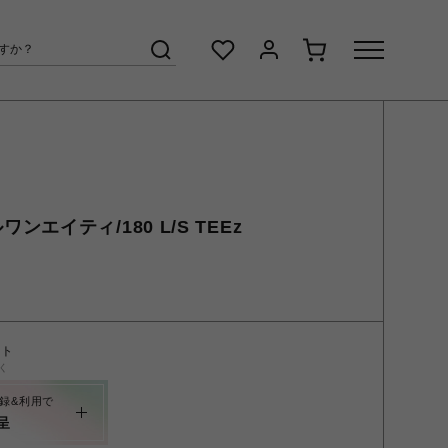
イルワンエイティ/180 L/S TEEz
ント
く
録&利用で
呈