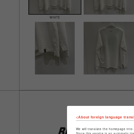
WHITE
<About foreign language trans
We will translate the homepage into 
Since this service is an automatic tr