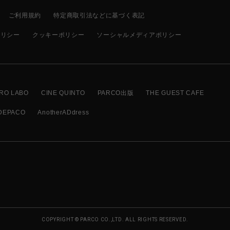
ご利用規約
特定商取引法などに基づく表記
ポリシー
クッキーポリシー
ソーシャルメディアポリシー
RO LABO
CINE QUINTO
PARCO出版
THE GUEST CAFE
DEPACO
AnotherADdress
COPYRIGHT © PARCO CO.,LTD. ALL RIGHTS RESERVED.