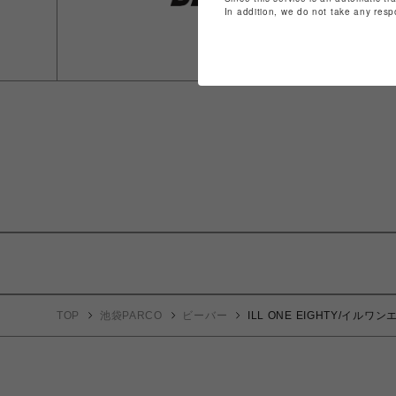
In addition, we do not take any resp
TOP
池袋PARCO
ビーバー
ILL ONE EIGHTY/イルワンエ