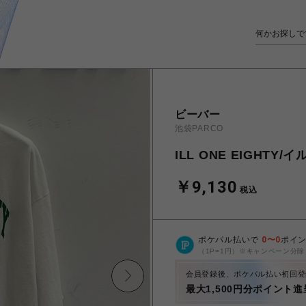
ビーバー
池袋PARCO
ILL ONE EIGHTY/
￥9,130
税込
ポケパル払いで
0
〜
0
ポイ
（1P=1円）※キャンペーン分除
会員登録後、ポケパル払い初回登
最大1,500円分ポイント進