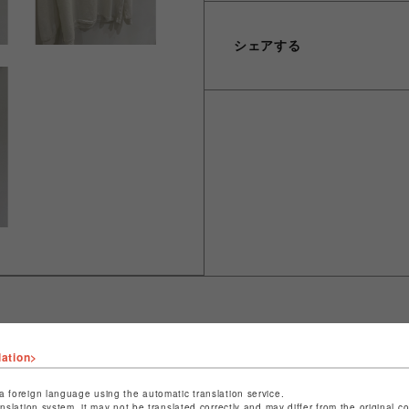
シェアする
lation>
ショップ名
ビーバー
店舗名
池袋PARCO
a foreign language using the automatic translation service.
anslation system, it may not be translated correctly and may differ from the original c