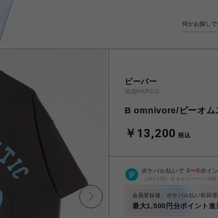
ビーバー
池袋PARCO
B omnivore/ビーオム
￥13,200
税込
ポケパル払いで
0
〜
0
ポイ
（1P=1円）※キャンペーン分除
会員登録後、ポケパル払い初回登
最大1,500円分ポイント進