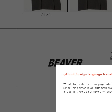
ブラック
<About foreign language trans
We will translate the homepage into 
Since this service is an automatic tr
In addition, we do not take any resp