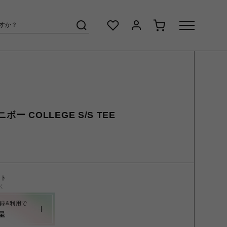
ニボー COLLEGE S/S TEE
ント
く
録&利用で
呈