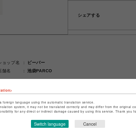
シェアする
ショップ名
ビーバー
店舗名
池袋PARCO
特定商取引法など法令に基づく表記は
こちら
lation>
ショップお問い合わせは
こちら
a foreign language using the automatic translation service.
anslation system, it may not be translated correctly and may differ from the original c
onsibility for any direct or indirect damage caused by using this service. Thank you 
Switch language
Cancel