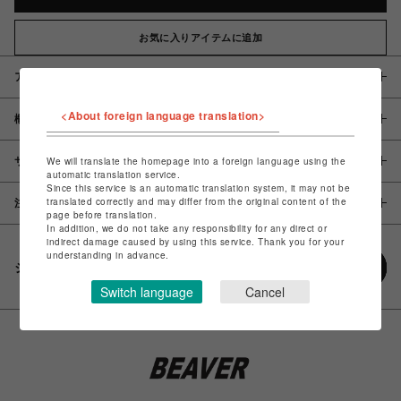
お気に入りアイテムに追加
アイテム説明 / 素材
<About foreign language translation>
概要
サイズ
We will translate the homepage into a foreign language using the
automatic translation service.
Since this service is an automatic translation system, it may not be
translated correctly and may differ from the original content of the
注意事項
page before translation.
In addition, we do not take any responsibility for any direct or
indirect damage caused by using this service. Thank you for your
understanding in advance.
シェアする
Switch language
Cancel