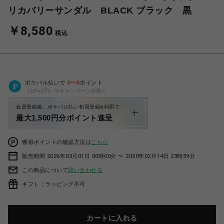
リカバリーサンダル BLACK ブラック 黒
￥8,580
税込
ポケパル払いで
0
〜
0
ポイント
（1P=1円）※キャンペーン分除く
会員登録後、ポケパル払い初回登録&利用で
最大1,500円分ポイント進呈
獲得ポイントの確認方法は
こちら
販売期間 2026年03月01日 00時00分 〜 2050年02月14日 23時59分
この商品について
問い合わせる
ギフト：ラッピング不可
カートに入れる