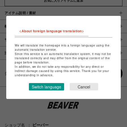
お気に入りアイテムに追加
アイテム説明 / 素材
概要
<About foreign language translation>
サイズ
We will translate the homepage into a foreign language using the
automatic translation service.
注意事項
Since this service is an automatic translation system, it may not be
translated correctly and may differ from the original content of the
page before translation.
In addition, we do not take any responsibility for any direct or
indirect damage caused by using this service. Thank you for your
シェアする
understanding in advance.
Switch language
Cancel
ショップ名
ビーバー