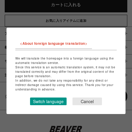
カートに入れる
お気に入りアイテムに追加
アイテム説明 / 素材
<About foreign language translation>
概要
We will translate the homepage into a foreign language using the
サイズ
automatic translation service.
Since this service is an automatic translation system, it may not be
translated correctly and may differ from the original content of the
注意事項
page before translation.
In addition, we do not take any responsibility for any direct or
indirect damage caused by using this service. Thank you for your
understanding in advance.
シェアする
Switch language
Cancel