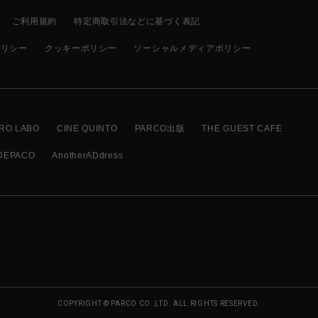
ご利用規約
特定商取引法などに基づく表記
ポリシー
クッキーポリシー
ソーシャルメディアポリシー
RO LABO
CINE QUINTO
PARCO出版
THE GUEST CAFE
DEPACO
AnotherADdress
COPYRIGHT © PARCO CO.,LTD. ALL RIGHTS RESERVED.