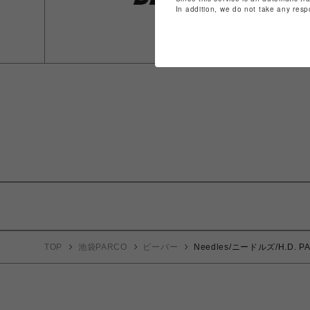
In addition, we do not take any resp
TOP
池袋PARCO
ビーバー
Needles/ニードルズ/H.D. 