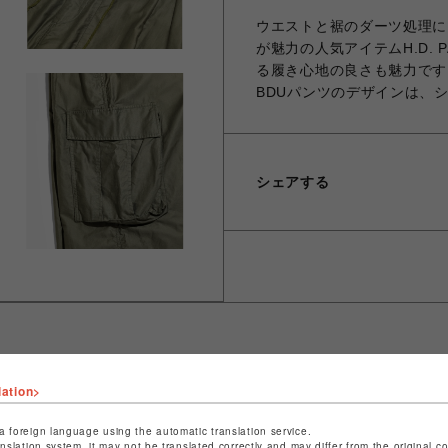
ウエストと裾のダーツ処理に
が魅力の人気アイテムH.D.
る履き心地の良さも魅力です
BDUパンツのデザインは、
シェアする
lation>
ショップ名
ビーバー
店舗名
池袋PARCO
a foreign language using the automatic translation service.
anslation system, it may not be translated correctly and may differ from the original c