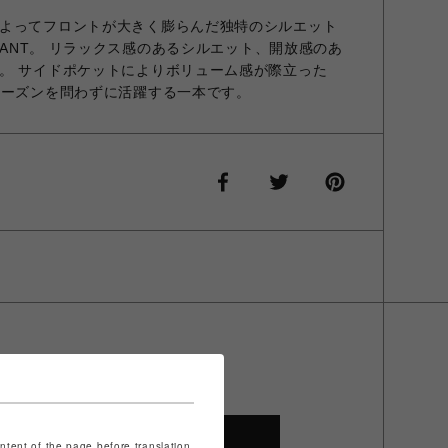
よってフロントが大きく膨らんだ独特のシルエット
 PANT。 リラックス感のあるシルエット、開放感のあ
。 サイドポケットによりボリューム感が際立った
シーズンを問わずに活躍する一本です。
SHOP TOP
ontent of the page before translation.