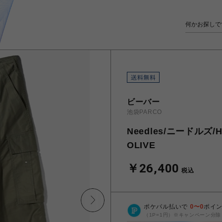
ビーバー
池袋PARCO
Needles/ニードルズ/
OLIVE
￥26,400
税込
ポケパル払いで
0
〜
0
ポイ
（1P=1円）※キャンペーン分除