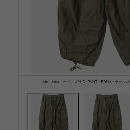
Needles/ニードルズ/H.D. PANT - BDU /ヒザデルパ