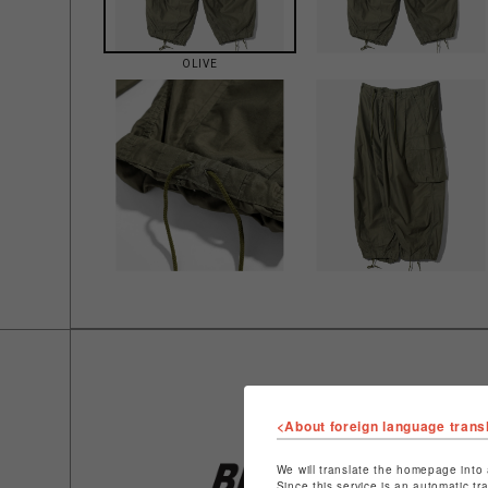
OLIVE
<About foreign language trans
We will translate the homepage into 
Since this service is an automatic tr