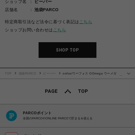
ショップ名
ビーバー
店舗名
池袋PARCO
特定商取引法など法令に基づく表記は
こちら
ショップお問い合わせは
こちら
SHOP TOP
TOP
池袋PARCO
ビーバー
oofos/ウーフォス OOmega ウーメガ リ
…
カバリーサンダル 厚底
PARCOポイント
全国のPARCOやONLINE PARCOで貯まる＆使える