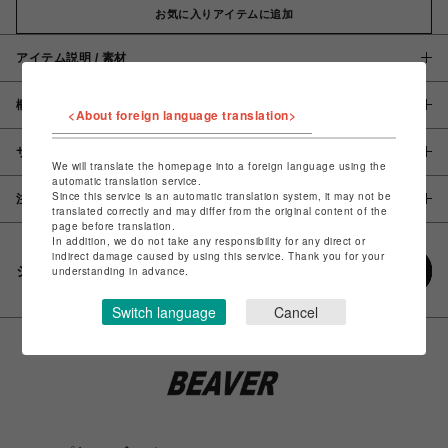
お気に入りアイテムに追加
アイテム説明 / 素材
概要
<About foreign language translation>
サイズ
We will translate the homepage into a foreign language using the
automatic translation service.
Since this service is an automatic translation system, it may not be
注意事項
translated correctly and may differ from the original content of the
page before translation.
In addition, we do not take any responsibility for any direct or
indirect damage caused by using this service. Thank you for your
シェアする
understanding in advance.
Switch language
Cancel