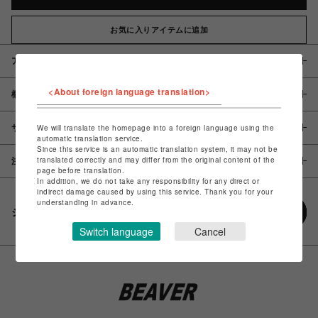
お気に入りアイテムに追加
アイテム説明 / 素材
<About foreign language translation>
概要
サイズ
We will translate the homepage into a foreign language using the
automatic translation service.
Since this service is an automatic translation system, it may not be
translated correctly and may differ from the original content of the
注意事項
page before translation.
In addition, we do not take any responsibility for any direct or
indirect damage caused by using this service. Thank you for your
understanding in advance.
シェアする
Switch language
Cancel