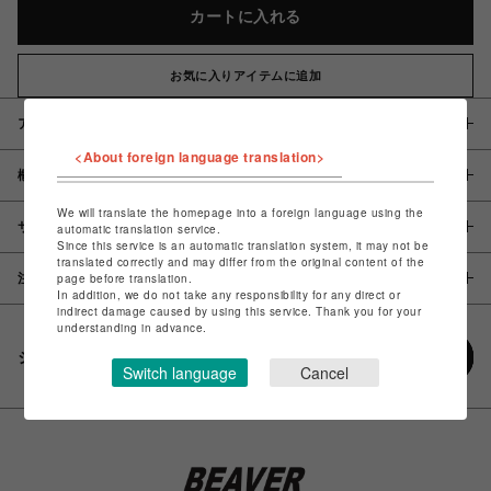
カートに入れる
お気に入りアイテムに追加
アイテム説明 / 素材
<About foreign language translation>
概要
We will translate the homepage into a foreign language using the
サイズ
automatic translation service.
Since this service is an automatic translation system, it may not be
translated correctly and may differ from the original content of the
page before translation.
注意事項
In addition, we do not take any responsibility for any direct or
indirect damage caused by using this service. Thank you for your
understanding in advance.
シェアする
Switch language
Cancel