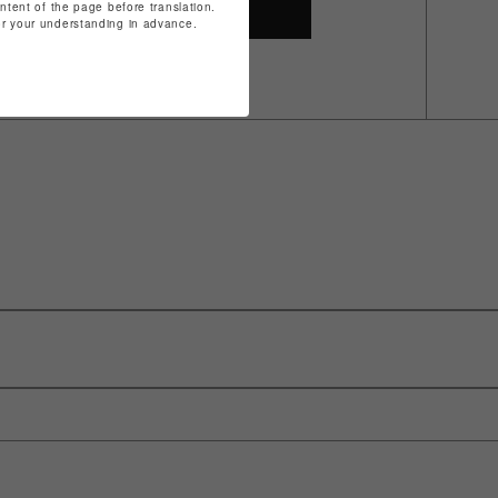
ontent of the page before translation.
SHOP TOP
for your understanding in advance.