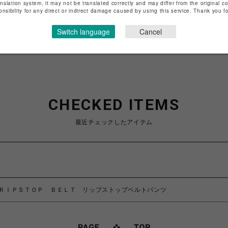
anslation system, it may not be translated correctly and may differ from the original c
onsibility for any direct or indirect damage caused by using this service. Thank you 
特定商取引法など法令に基づく表記は
こちら
ショップお問い合わせは
こちら
Switch language
Cancel
CHECKED ITEMS
最近チェックしたアイテム
ニボー/ＲＩＰＳＴＯＰ ＢＥＬＴ リップストップベルトパンツ