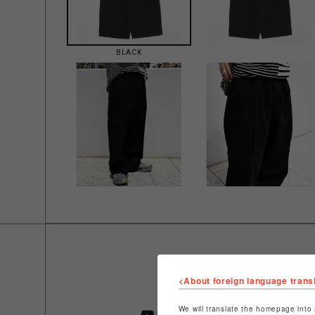
BLACK
<About foreign language trans
We will translate the homepage into 