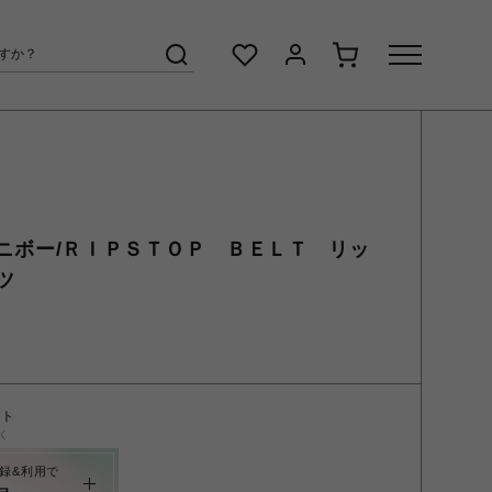
ーオムニボー/ＲＩＰＳＴＯＰ ＢＥＬＴ リッ
ツ
ント
く
録&利用で