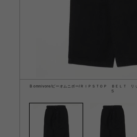
B omnivore/ビーオムニボー/ＲＩＰＳＴＯＰ ＢＥＬＴ リ
S