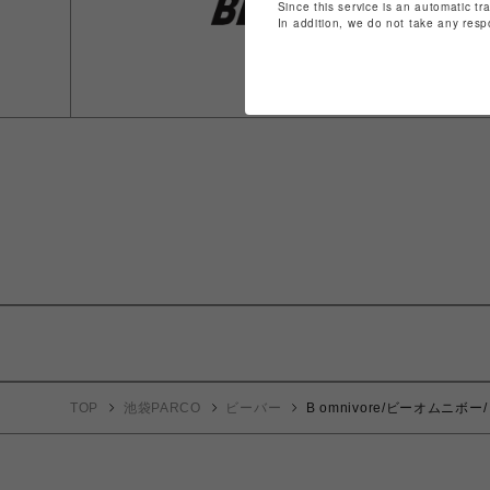
Since this service is an automatic tr
In addition, we do not take any resp
TOP
池袋PARCO
ビーバー
B omnivore/ビーオム