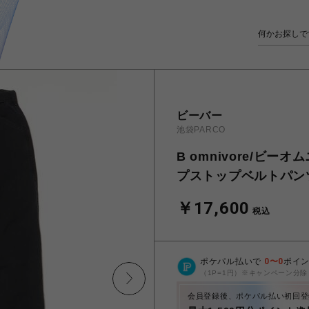
ビーバー
池袋PARCO
B omnivore/ビ
プストップベルトパン
￥17,600
税込
ポケパル払いで
0
〜
0
ポイ
（1P=1円）※キャンペーン分除
会員登録後、ポケパル払い初回登