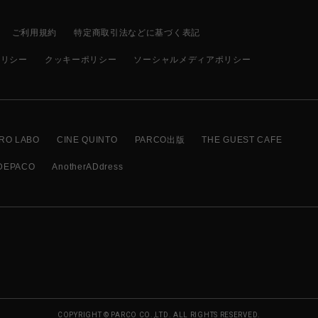
ご利用規約
特定商取引法などに基づく表記
ポリシー
クッキーポリシー
ソーシャルメディアポリシー
RO LABO
CINE QUINTO
PARCO出版
THE GUEST CAFE
DEPACO
AnotherADdress
COPYRIGHT © PARCO CO.,LTD. ALL RIGHTS RESERVED.