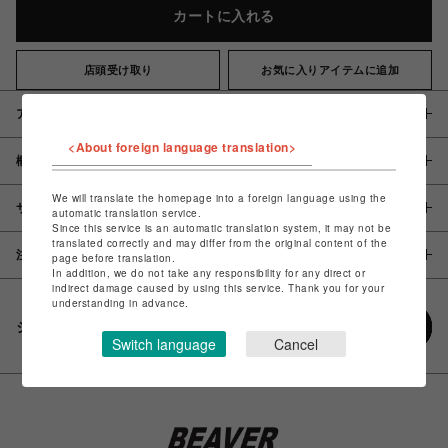
カートに入れる
店頭受け取り
お気に入りアイテムに追加
アイテム説明 / 素材
<About foreign language translation>
概要
We will translate the homepage into a foreign language using the
サイズ
automatic translation service.
Since this service is an automatic translation system, it may not be
translated correctly and may differ from the original content of the
注意事項
page before translation.
In addition, we do not take any responsibility for any direct or
indirect damage caused by using this service. Thank you for your
understanding in advance.
シェアする
Switch language
Cancel