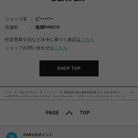
ショップ名
ビーバー
店舗名
池袋PARCO
特定商取引法など法令に基づく表記は
こちら
ショップお問い合わせは
こちら
SHOP TOP
TOP
池袋PARCO
ビーバー
NEEDLES×BEAVER/ニードルズ×ビーバ
…
ー/別注Track Crew Neck Shirt - Poly Smooth -SAX- トラッククルーネックシャ
ツ
PARCOポイント