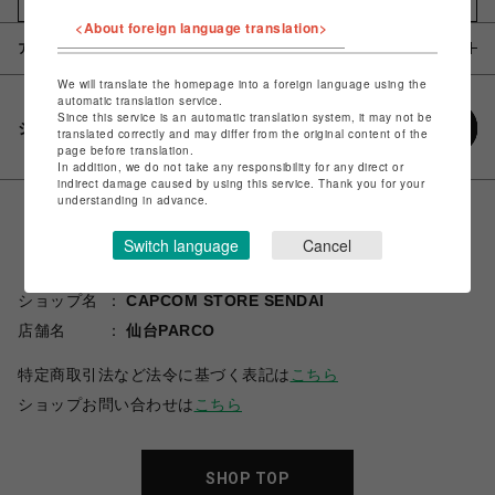
<About foreign language translation>
アイテム説明 / 素材
We will translate the homepage into a foreign language using the
automatic translation service.
Since this service is an automatic translation system, it may not be
シェアする
translated correctly and may differ from the original content of the
page before translation.
In addition, we do not take any responsibility for any direct or
indirect damage caused by using this service. Thank you for your
understanding in advance.
Switch language
Cancel
ショップ名
CAPCOM STORE SENDAI
店舗名
仙台PARCO
特定商取引法など法令に基づく表記は
こちら
ショップお問い合わせは
こちら
SHOP TOP