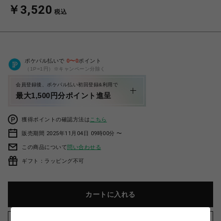
￥3,520
税込
ポケパル払いで
0
〜
0
ポイント
（1P=1円）※キャンペーン分除く
会員登録後、ポケパル払い初回登録&利用で
最大1,500円分ポイント進呈
獲得ポイントの確認方法は
こちら
販売期間 2025年11月04日 09時00分 〜
この商品について
問い合わせる
ギフト：ラッピング不可
カートに入れる
お気に入りアイテムに追加