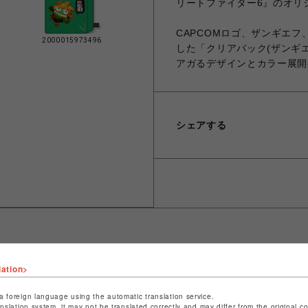
リートファイター6』のオリ
CAPCOMロゴ、ザンギエ
2000015973496
した「クリアバック(ザンギ
アガるデザインとカラー展開
シェアする
lation>
ショップ名
CAPCOM STORE SENDAI
店舗名
仙台PARCO
a foreign language using the automatic translation service.
anslation system, it may not be translated correctly and may differ from the original c