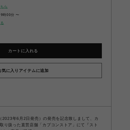
こちら
09時00分 〜
せる
カートに入れる
お気に入りアイテムに追加
ER 6 クリアバック(ザンギエフ) 2000015973489
2023年6月2日発売）の発売を記念致しまして、カ
取り扱った直営店舗「カプコンストア」にて『スト