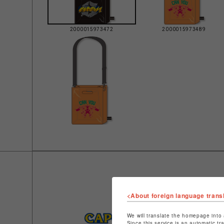
2000015973472
2000015973489
<About foreign language trans
We will translate the homepage into 
Since this service is an automatic tr