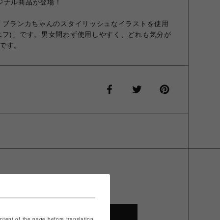
ジナル商品が登場！
フ、ブランカちゃんのスタイリッシュなイラストを使用
エフ)」です。男女問わず使用しやすく、どれも気分が
です。
SHOP TOP
ontent of the page before translation.