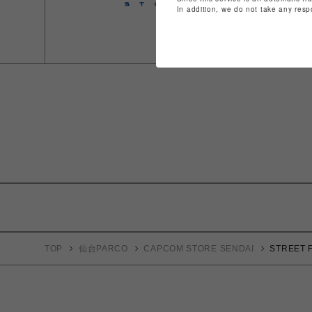
In addition, we do not take any resp
TOP
仙台PARCO
CAPCOM STORE SENDAI
STREET