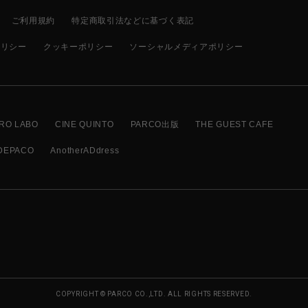
ご利用規約
特定商取引法などに基づく表記
ポリシー
クッキーポリシー
ソーシャルメディアポリシー
RO LABO
CINE QUINTO
PARCO出版
THE GUEST CAFE
DEPACO
AnotherADdress
COPYRIGHT © PARCO CO.,LTD. ALL RIGHTS RESERVED.