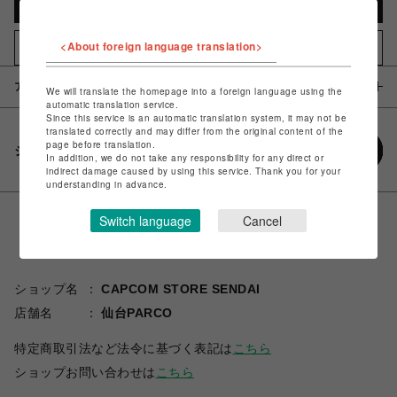
カートに入れる
<About foreign language translation>
お気に入りアイテムに追加
アイテム説明 / 素材
We will translate the homepage into a foreign language using the
automatic translation service.
Since this service is an automatic translation system, it may not be
translated correctly and may differ from the original content of the
page before translation.
シェアする
In addition, we do not take any responsibility for any direct or
indirect damage caused by using this service. Thank you for your
understanding in advance.
Switch language
Cancel
ショップ名
CAPCOM STORE SENDAI
店舗名
仙台PARCO
特定商取引法など法令に基づく表記は
こちら
ショップお問い合わせは
こちら