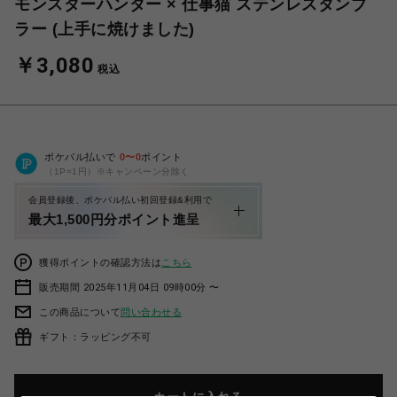
モンスターハンター × 仕事猫 ステンレスタンブ
ラー (上手に焼けました)
￥3,080
税込
ポケパル払いで
0
〜
0
ポイント
（1P=1円）※キャンペーン分除く
会員登録後、ポケパル払い初回登録&利用で
最大1,500円分ポイント進呈
獲得ポイントの確認方法は
こちら
販売期間 2025年11月04日 09時00分 〜
この商品について
問い合わせる
ギフト：ラッピング不可