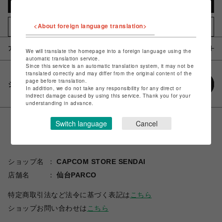
カートに入れる
<About foreign language translation>
お気に入りアイテムに追加
アイテム説明 / 素材
We will translate the homepage into a foreign language using the
automatic translation service.
Since this service is an automatic translation system, it may not be
translated correctly and may differ from the original content of the
page before translation.
シェアする
In addition, we do not take any responsibility for any direct or
indirect damage caused by using this service. Thank you for your
understanding in advance.
Switch language
Cancel
ショップ名
CAPCOM STORE SENDAI
店舗名
仙台PARCO
特定商取引法など法令に基づく表記は
こちら
ショップお問い合わせは
こちら