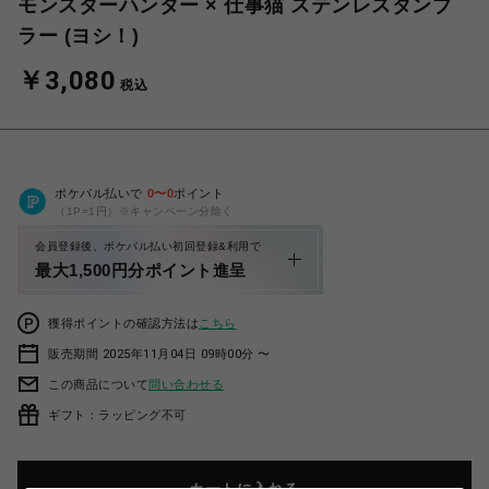
モンスターハンター × 仕事猫 ステンレスタンブ
ラー (ヨシ！)
￥3,080
税込
ポケパル払いで
0
〜
0
ポイント
（1P=1円）※キャンペーン分除く
会員登録後、ポケパル払い初回登録&利用で
最大1,500円分ポイント進呈
獲得ポイントの確認方法は
こちら
販売期間 2025年11月04日 09時00分 〜
この商品について
問い合わせる
ギフト：ラッピング不可