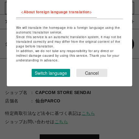
お気に入りアイテムに追加
<About foreign language translation>
アイテム説明 / 素材
We will translate the homepage into a foreign language using the
automatic translation service.
Since this service is an automatic translation system, it may not be
translated correctly and may differ from the original content of the
シェアする
page before translation.
In addition, we do not take any responsibility for any direct or
indirect damage caused by using this service. Thank you for your
understanding in advance.
Switch language
Cancel
ショップ名
CAPCOM STORE SENDAI
店舗名
仙台PARCO
特定商取引法など法令に基づく表記は
こちら
ショップお問い合わせは
こちら