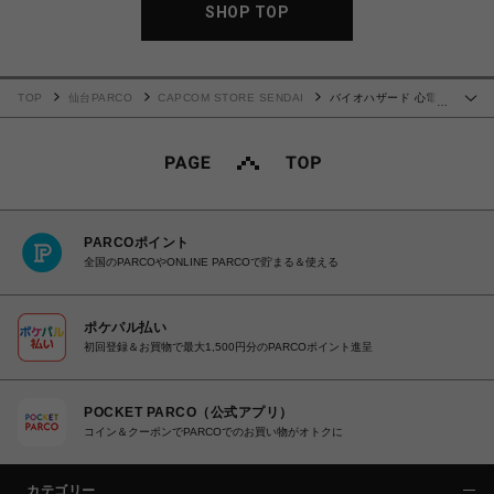
SHOP TOP
TOP
仙台PARCO
CAPCOM STORE SENDAI
バイオハザード 心電図
…
Tシャツ(CAUTION) XL
PARCOポイント
全国のPARCOやONLINE PARCOで貯まる＆使える
ポケパル払い
初回登録＆お買物で最大1,500円分のPARCOポイント進呈
POCKET PARCO（公式アプリ）
コイン＆クーポンでPARCOでのお買い物がオトクに
カテゴリー