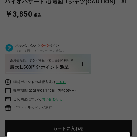
バイオハザード 心電図 Tシャツ(CAUTION) XL
￥3,850
税込
ポケパル払いで
0
〜
0
ポイント
（1P=1円）※キャンペーン分除く
会員登録後、ポケパル払い初回登録&利用で
最大1,500円分ポイント進呈
獲得ポイントの確認方法は
こちら
販売期間 2026年06月10日 17時00分 〜
この商品について
問い合わせる
ギフト：ラッピング不可
カートに入れる